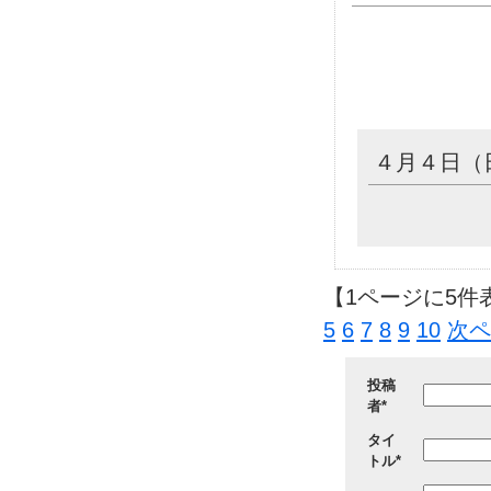
４月４日（
【1ページに5件
5
6
7
8
9
10
次ペ
投稿
者*
タイ
トル*