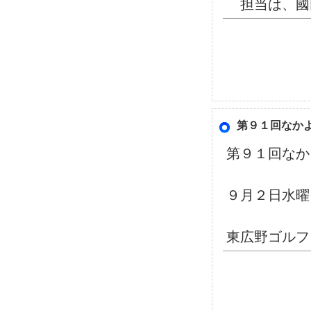
担当は、國
第９１回なか
第９１回なか
９月２日水曜
東広野ゴルフ