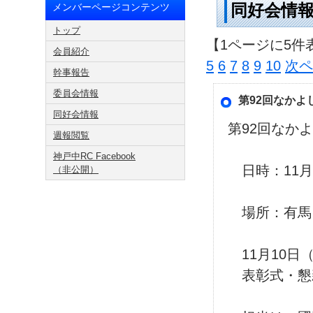
同好会情
メンバーページコンテンツ
トップ
【1ページに5件
会員紹介
5
6
7
8
9
10
次ペ
幹事報告
委員会情報
第92回なかよ
同好会情報
第92回なか
週報閲覧
神戸中RC Facebook
日時：11月2
（非公開）
場所：有馬
11月10日
表彰式・懇