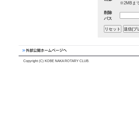
※2MBまでの
削除
パス
Copyright (C) KOBE NAKA ROTARY CLUB.