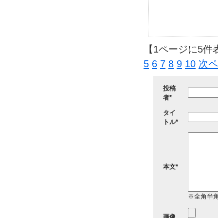
【1ページに5件
5
6
7
8
9
10
次ペ
投稿
者*
タイ
トル*
本文*
※全角半角
画像