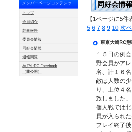
同好会情
メンバーページコンテンツ
トップ
【1ページに5件
会員紹介
5
6
7
8
9
10
次ペ
幹事報告
委員会情報
東京大崎RC懇
同好会情報
１５日の例会
週報閲覧
野会員がアレ
神戸中RC Facebook
名、計１６名
（非公開）
敵は人数の少
り、上位４名
致しました。
個人戦では北
員が入られた
プレイ終了後