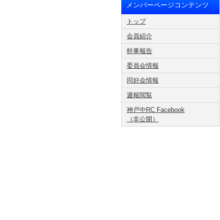
メンバーページコンテンツ
トップ
会員紹介
幹事報告
委員会情報
同好会情報
週報閲覧
神戸中RC Facebook
（非公開）