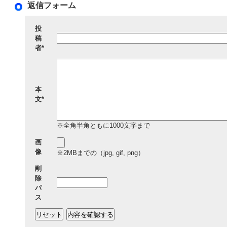
返信フォーム
投
稿
者*
本
文*
※全角半角ともに1000文字まで
画
像
※2MBまでの（jpg, gif, png）
削
除
パ
ス