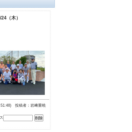
/24（木）
02 9:51:48) 投稿者：岩﨑重曉
ス