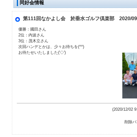
同好会情報
第111回なかよし会 於垂水ゴルフ倶楽部 2020/09
優勝：國田さん
2位：内波さん
3位：茂木立さん
次回ハンデとかは、少々お待ちを(^^)
お待たせいたしました('◇')ゞ
(2020/12/
削除パ