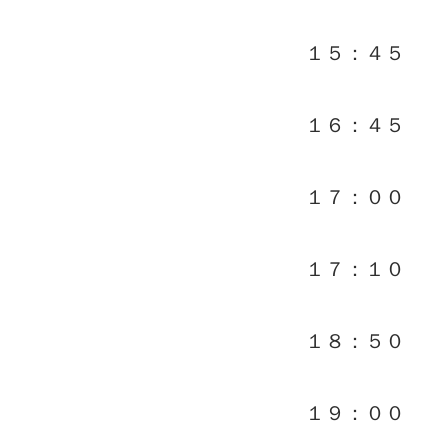
１５：４５ 
１６：４５ 
１７：００
１７：１０ 
１８：５０ 
１９：００