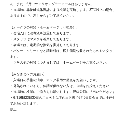
ん。また、6月中のミリオンダラーミールはありません。
・来場時に非接触式体温計により検温を実施します。37℃以上の場合
ありますので、悪しからずご了承ください。
【オークラの対策（ホームページより抜粋）】
・会場入口に消毒液を設置しております。
・スタッフはマスクを着用しております。
・会場では、定期的な換気を実施しております。
・バター、クリームなど調味料は、極力個別包装されたものやスタッ
ます。
※その他の対策につきましては、ホームページをご覧ください。
【みなさまへのお願い】
・入場前の手指の消毒、マスク着用の徹底をお願いします。
・発熱されている方、体調が優れない方は、来場をお控えください。
・来場時の検温にご協力をお願いします。親睦委員に担当いただきま
・6月16日23日30日のご出欠を以下の出欠表で6月9日例会までに神
でお願い致します。
以上