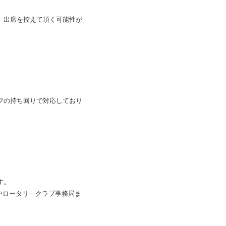
、出席を控えて頂く可能性が
フの持ち回りで対応しており
す。
戸中ロータリ―クラブ事務局ま