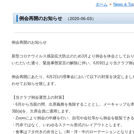
ホーム
News & To
例会再開のお知らせ
（2020-06-03）
例会再開のお知らせ
新型コロナウイルス感染拡大防止のため3月より例会を休会としてお
いただいた通り、緊急事態宣言の解除に伴い、6月9日より当クラブ例
例会再開にあたり、6月2日の理事会において以下の対策を決定しまし
わせてお知らせ致します。
【当クラブ例会運営上の対策】
・6月から当面の間、出席義務を免除することとし、メーキャップも求
3節(a)を、欠席会員に適用します。
・Zoomにより例会の中継を行い、自宅や会社等から例会を観覧でき
・円卓ではなく、いわゆるスクール形式のレイアウトとします。
・食事はフタ付きの弁当とし（和・洋・中のローテーションとなりま