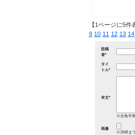
【1ページに5件
9
10
11
12
13
14
投稿
者*
タイ
トル*
本文*
※全角半角
画像
※2MBまでの