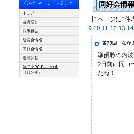
同好会情
メンバーページコンテンツ
トップ
【1ページに5件
会員紹介
9
10
11
12
13
14
幹事報告
委員会情報
第79回 なか
同好会情報
準優勝の内波
週報閲覧
2日前に同コ
神戸中RC Facebook
たね！
（非公開）