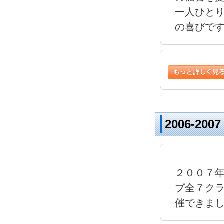
一人ひとり
の喜びで
2006-2
２００７
プ全７ク
催できま