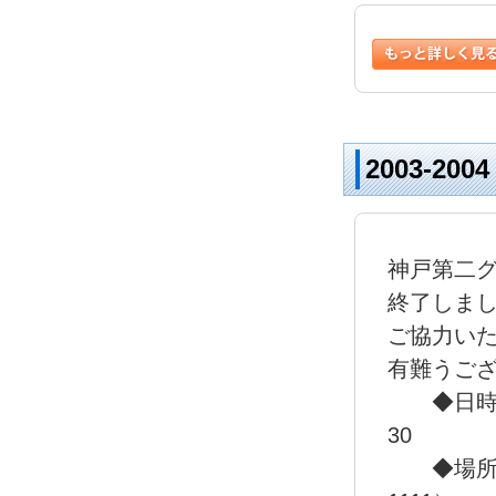
2003-2
神戸第二
終了しま
ご協力い
有難うご
◆日時／2
30
◆場所／ポ