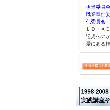
担当委員
職業奉仕
代委員会
ＬＤ・Ａ
辺児への
景にある
1998-
実践講座