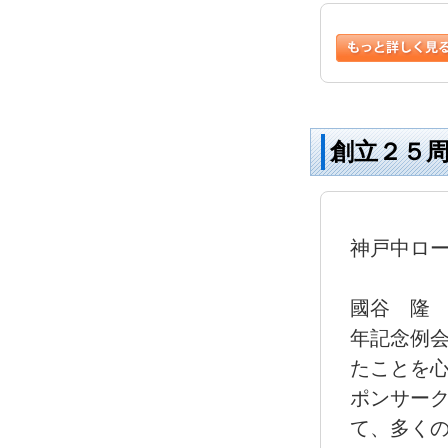
創立２５
神戸中ロ
2016
國谷 隆 
年記念例
たことを心
ポンサー
て、多く