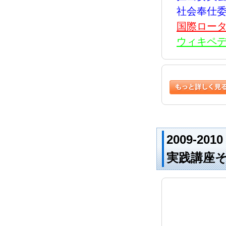
社会奉仕
国際ロー
ウィキペ
2009-
実践講座