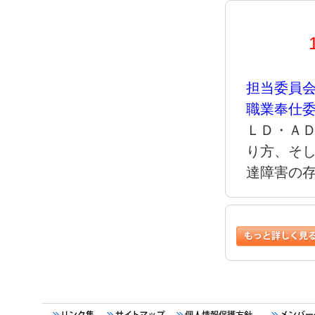
担当委員
職業奉仕
ＬＤ・Ａ
り方、そ
達障害の