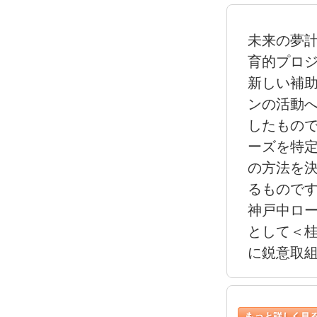
未来の夢
育的プロ
新しい補
ンの活動
したもの
ーズを特
の方法を
るもので
神戸中ロ
として＜
に鋭意取