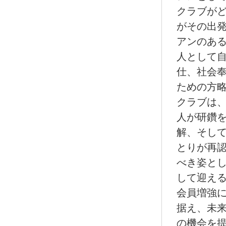
クラブが
がその出発
アンのあ
人として
仕、社会
ための方
クラブは
人が研鑽を
解、そし
とりが再
べき姿と
して迎える
会員増強
据え、未
の機会を